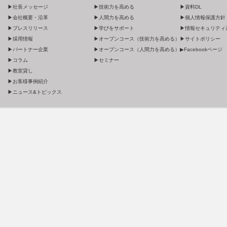
▶社長メッセージ
▶技術力を高める
▶資料DL
▶会社概要・沿革
▶人間力を高める
▶個人情報保護方針
▶プレスリリース
▶学びをサポート
▶情報セキュリティ
▶採用情報
▶オープンコース（技術力を高める）
▶サイトポリシー
▶パートナー企業
▶オープンコース（人間力を高める）
▶Facebookページ
▶コラム
▶セミナー
▶教室貸し
▶お客様事例紹介
▶ニュース&トピックス