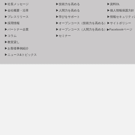
▶社長メッセージ
▶技術力を高める
▶資料DL
▶会社概要・沿革
▶人間力を高める
▶個人情報保護方針
▶プレスリリース
▶学びをサポート
▶情報セキュリティ
▶採用情報
▶オープンコース（技術力を高める）
▶サイトポリシー
▶パートナー企業
▶オープンコース（人間力を高める）
▶Facebookページ
▶コラム
▶セミナー
▶教室貸し
▶お客様事例紹介
▶ニュース&トピックス